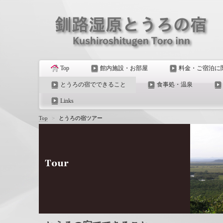
Top
館内施設・お部屋
料金・ご宿泊に
とうろの宿でできること
食事処・温泉
Links
Top
>
とうろの宿ツアー