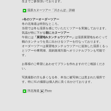
生までご参加頂いております。
湿原カヌーツアー「川さんぽ」詳細
○冬のツアーオーダーツアー
冬の北海道は特別なところ。
当宿では冬も湿原を感じていただくツアーを実施しております。
気温が特に下がる
朝にカヌーツアー
午前には
「展望地&タンチョウツアー」
は湿原展望地をめぐって
鶴のタンチョウを見に出かけるツアーを行なっております。
オーダーツアーは展望地タンチョウツアーに追加した湿原くるっ
とツアーや摩周湖、屈斜路湖方面へオリジナルプランも可能で
す。
お客様のご希望にあわせてプランを作れますのでご相談くださ
い。
写真撮影の方も多くなる冬、本当に被写体には恵まれた場所で
す。特にSLの撮影は個人的に良く出かけております。
JR北海道
Photo