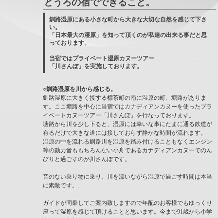
とうろの宿でできること。
釧路湿原にある小さな町から大きな大切な自然を感じて下さ
い。
「日本最大の湿原」を知って頂くのが私達の出来る事だと思
っております。
当宿ではプライベート湿原カヌーツアー
「川さんぽ」を実施しております。
○釧路湿原を川から感じる。
釧路湿原に大きく接する標茶町の南に湿原の町、塘路がありま
す。ここ塘路を中心に当宿ではカナディアンカヌーを使ったプラ
イベートカヌーツアー「川さんぽ」を行なっております。
塘路から川を少し下ると、湿原には幸いな事にたまに通る鉄道が
有るだけで大きな道には接しておらず静かな時間が流れます。
湿原の中を流れる釧路川を湿原を踏み付けることもなくエンジン
等の動力音ももちろんない小舟であるカナディアンカヌーでのん
びりと過ごすのが川さんぽです。
音のない乗り物に乗り、川を漂いながら湿原で過ごす時間は本当
に素敵です。.
ガイドが同乗してご案内致しますので年配のお客様でもゆっくり
座って湿原を感じて頂けることと思います。今まで91歳から小学